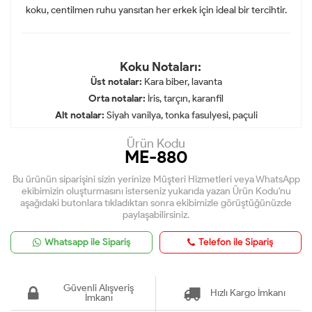
koku, centilmen ruhu yansıtan her erkek için ideal bir tercihtir.
Koku Notaları:
Üst notalar:
Kara biber, lavanta
Orta notalar:
İris, tarçın, karanfil
Alt notalar:
Siyah vanilya, tonka fasulyesi, paçuli
Ürün Kodu
ME-880
Bu ürünün siparişini sizin yerinize Müşteri Hizmetleri veya WhatsApp
ekibimizin oluşturmasını isterseniz yukarıda yazan Ürün Kodu'nu
aşağıdaki butonlara tıkladıktan sonra ekibimizle görüştüğünüzde
paylaşabilirsiniz.
Whatsapp ile Sipariş
Telefon ile Sipariş
Güvenli Alışveriş
Hızlı Kargo İmkanı
İmkanı