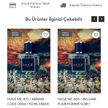
Kredi Kartına Taksit
Kapıda Ödeme İmkanı
İmkanı
Bu Ürünler İlginizi Çekebilir
KARGO
KARGO
BEDAVA
BEDAVA
HUGE ME-873 / ARMANI
HUGE ME-805 / BVLGARI
CODE-2004 / 50 ML ERKEK
POUR HOMME SOIR /