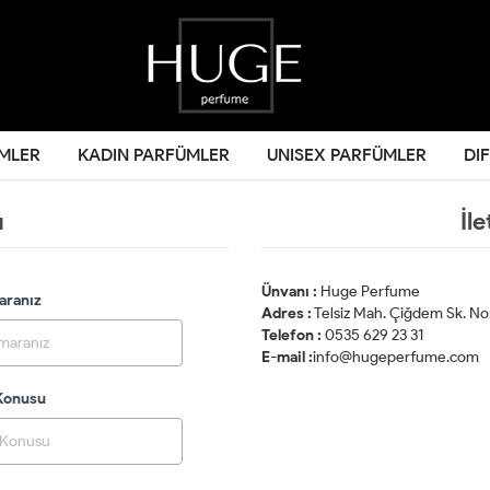
MLER
KADIN PARFÜMLER
UNISEX PARFÜMLER
DI
u
İl
Ünvanı :
Huge Perfume
aranız
Adres :
Telsiz Mah. Çiğdem Sk. No
Telefon :
0535 629 23 31
E-mail :
info@hugeperfume.com
 Konusu