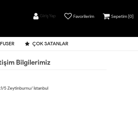
Giriş Yap
Favorilerim
Sepetim [
0
]
FFUSER
ÇOK SATANLAR
etişim Bilgilerimiz
:1/5 Zeytinburnu/ İstanbul