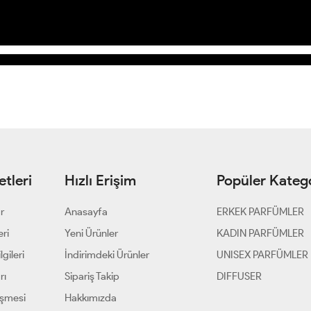
tleri
Hızlı Erişim
Popüler Katego
ar
Anasayfa
ERKEK PARFÜMLER
eri
Yeni Ürünler
KADIN PARFÜMLER
gileri
İndirimdeki Ürünler
UNISEX PARFÜMLER
rı
Sipariş Takip
DIFFUSER
eşmesi
Hakkımızda