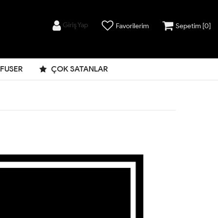
Giriş Yap
Favorilerim
Sepetim [
0
]
FFUSER
ÇOK SATANLAR