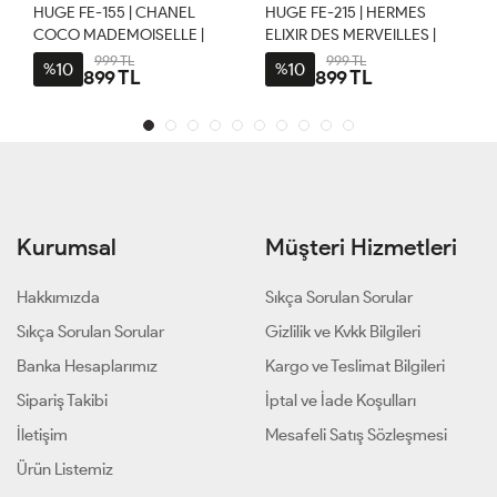
HUGE FE-155 | CHANEL
HUGE FE-215 | HERMES
COCO MADEMOISELLE |
ELIXIR DES MERVEILLES |
MUADİL 50 ML KADIN
MUADİL 50 ML KADIN
999 TL
999 TL
10
10
%
%
899 TL
899 TL
PARFÜM
PARFÜM
Kurumsal
Müşteri Hizmetleri
Hakkımızda
Sıkça Sorulan Sorular
Sıkça Sorulan Sorular
Gizlilik ve Kvkk Bilgileri
Banka Hesaplarımız
Kargo ve Teslimat Bilgileri
Sipariş Takibi
İptal ve İade Koşulları
İletişim
Mesafeli Satış Sözleşmesi
Ürün Listemiz