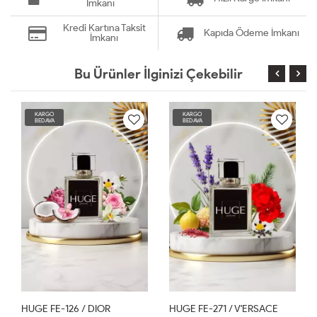
İmkanı
Kredi Kartına Taksit
Kapıda Ödeme İmkanı
İmkanı
Bu Ürünler İlginizi Çekebilir
KARGO
KARGO
BEDAVA
BEDAVA
HUGE FE-126 / DIOR
HUGE FE-271 / V'ERSACE