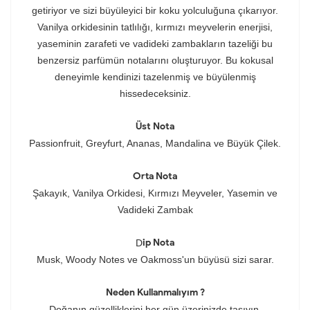
getiriyor ve sizi büyüleyici bir koku yolculuğuna çıkarıyor.
Vanilya orkidesinin tatlılığı, kırmızı meyvelerin enerjisi,
yaseminin zarafeti ve vadideki zambakların tazeliği bu
benzersiz parfümün notalarını oluşturuyor. Bu kokusal
deneyimle kendinizi tazelenmiş ve büyülenmiş
hissedeceksiniz.
Üst Nota
Passionfruit, Greyfurt, Ananas, Mandalina ve Büyük Çilek.
Orta Nota
Şakayık, Vanilya Orkidesi, Kırmızı Meyveler, Yasemin ve
Vadideki Zambak
ip Nota
D
Musk, Woody Notes ve Oakmoss'un büyüsü sizi sarar.
Neden Kullanmalıyım ?
Doğanın güzelliklerini her gün üzerinizde taşıyın.